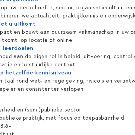
p uw leerbehoefte, sector, organisatiecultuur en 
ineren we actualiteit, praktijkkennis en onderwijsk
het u uitkomt
mpact en bouwt aan duurzaam vakmanschap in uw org
tkomt: op locatie of online.
e leerdoelen
oud aan de eigen rol in beleid, uitvoering, control 
atie en bestuurlijke context.
op hetzelfde kennisniveau
n taal rond wet- en regelgeving, risico’s en veran
epeler en consistenter verlopen.
erheid en (semi)publieke sector
publieke praktijk, met focus op toepasbaarheid
 8,6+
tituut