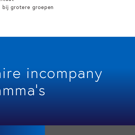
 bij grotere groepen
aire incompany
amma's