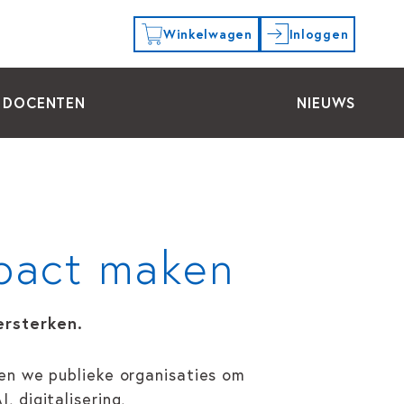
Winkelwagen
Inloggen
DOCENTEN
NIEUWS
mpact maken
ersterken.
pen we publieke organisaties om
 digitalisering,