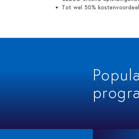
Tot wel 50% kostenvoordeel
Popul
progr