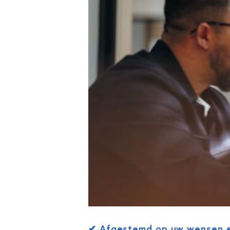
✔
Afgestemd op uw wensen e