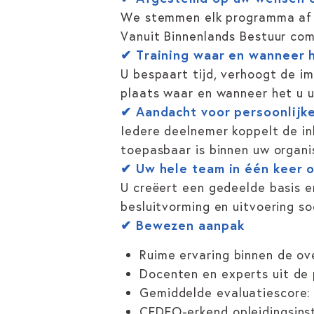
We stemmen elk programma af o
Vanuit Binnenlands Bestuur comb
✔
Training waar en wanneer 
U bespaart tijd, verhoogt de i
plaats waar en wanneer het u ui
✔
Aandacht voor persoonlijk
Iedere deelnemer koppelt de inh
toepasbaar is binnen uw organis
✔
Uw hele team in één keer 
U creëert een gedeelde basis e
besluitvorming en uitvoering so
✔
Bewezen aanpak
Ruime ervaring binnen de ov
Docenten en experts uit de 
Gemiddelde evaluatiescore:
CEDEO-erkend opleidingsins