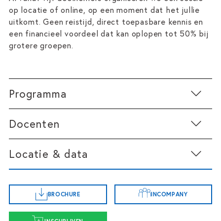
op locatie of online, op een moment dat het jullie
uitkomt. Geen reistijd, direct toepasbare kennis en
een financieel voordeel dat kan oplopen tot 50% bij
grotere groepen.
Programma
Docenten
Klaar om je werk naar een hoger niveau te tillen? Deze
training geeft je alle handvatten om AI verantwoord
Locatie & data
en effectief in te zetten. Je productiviteit gaat
omhoog, terwijl je de kwaliteit van je werk
waarborgt.
BROCHURE
INCOMPANY
Ochtendprogramma
Startdatum 20 oktober
De Basis van AI in de Publieke Sector