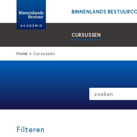
BINNENLANDS BESTUUR
C
CURSUSSEN
Home
»
Cursussen
zoeken
Filteren