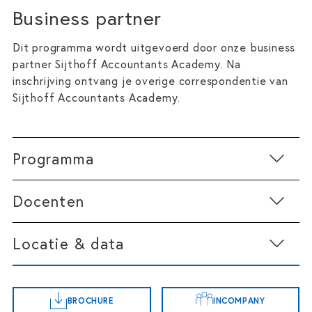
Business partner
Dit programma wordt uitgevoerd door onze business
partner Sijthoff Accountants Academy. Na
inschrijving ontvang je overige correspondentie van
Sijthoff Accountants Academy.
Programma
Docenten
In één intensieve dag behandelen we onder meer:
actuele ontwikkelingen rond cyber risk
Locatie & data
governance, NIS2, de Cyberbeveiligingswet en
digitale weerbaarheid
de impact van AI op cyberdreigingen,
besluitvorming en toezicht
BROCHURE
INCOMPANY