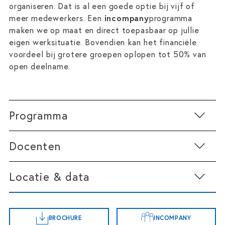
organiseren. Dat is al een goede optie bij vijf of
meer medewerkers. Een
incompany
programma
maken we op maat en direct toepasbaar op jullie
eigen werksituatie. Bovendien kan het financiële
voordeel bij grotere groepen oplopen tot 50% van
open deelname.
Programma
Docenten
Programma
Deze training is interactief en waarbij er alle ruimte
Locatie & data
is om verschillende casuïstiek of scenario’s met
betrekking tot fraude en corruptie uit de eigen
praktijk te bespreken. De tijdsinvestering is één dag
en waarin we de volgende onderwerpen behandelen;
BROCHURE
INCOMPANY