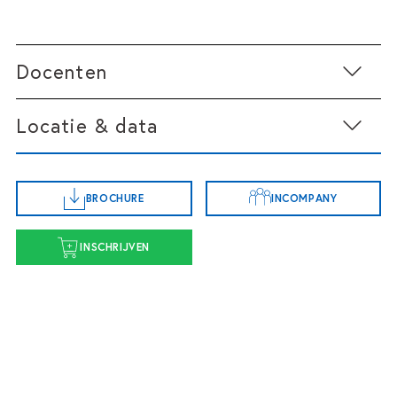
Docenten
Locatie & data
BROCHURE
INCOMPANY
Startdatum 24 november
INSCHRIJVEN
di 24 november 2026
9:30 - 17:00
Amsterdam
Routebeschrijving