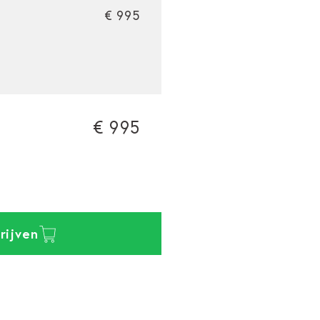
€ 995
€ 995
rijven